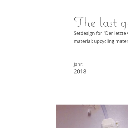
The last g
Setdesign for "Der letzte
material: upcycling materi
Jahr:
2018