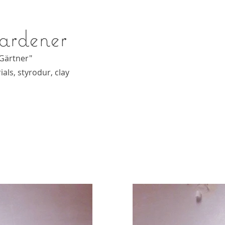
ardener
 Gärtner"
als, styrodur, clay